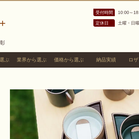
受付時間
10:00～18
+
定休日
土曜・日
表彰
選ぶ
業界から選ぶ
価格から選ぶ
納品実績
ロザ