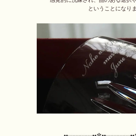
感覚的に洗練され、品のある選択
ということになり
••┈┈┈┈••✼••┈┈┈┈••