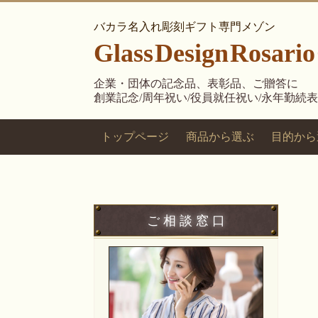
バカラ名入れ彫刻ギフト専門メゾン
Glass
Design
Rosario
企業・団体の記念品、表彰品、ご贈答に
創業記念/周年祝い/役員就任祝い/永年勤続
トップページ
商品から選ぶ
目的から
ご 相 談 窓 口