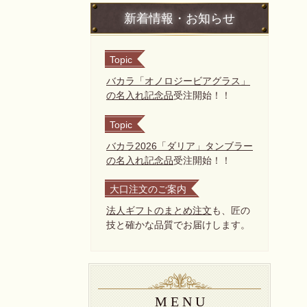
新着情報・お知らせ
Topic
バカラ「オノロジービアグラス」
の名入れ記念品
受注開始！！
Topic
バカラ2026「ダリア」タンブラー
の名入れ記念品
受注開始！！
大口注文のご案内
法人ギフトのまとめ注文
も、匠の
技と確かな品質でお届けします。
M E N U