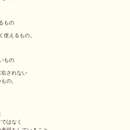
るもの
く使えるもの。
いもの
左右されない
つもの。
は
けではなく