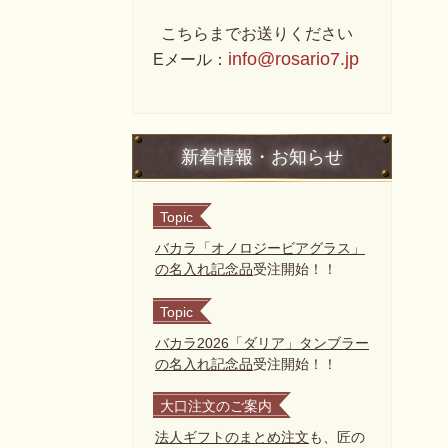
こちらまでお送りください
info@rosario7.jp
Eメール：
新着情報・お知らせ
Topic
バカラ「オノロジービアグラス」
の名入れ記念品
受注開始！！
Topic
バカラ2026「ダリア」タンブラー
の名入れ記念品
受注開始！！
大口注文のご案内
法人ギフトのまとめ注文
も、匠の