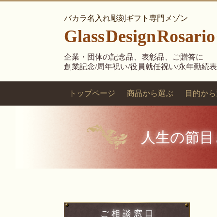
バカラ名入れ彫刻ギフト専門メゾン
Glass
Design
Rosario
企業・団体の記念品、表彰品、ご贈答に
創業記念/周年祝い/役員就任祝い/永年勤続
トップページ
商品から選ぶ
目的から
人生の節目
ご 相 談 窓 口