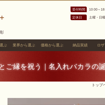
受付時間
10:00～18
+
定休日
土曜・日
表彰
選ぶ
業界から選ぶ
価格から選ぶ
納品実績
ロザ
とご縁を祝う｜名入れバカラの
トップ