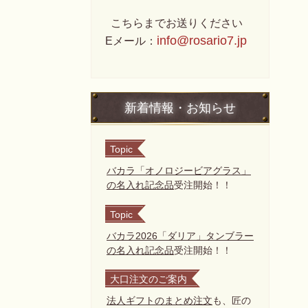
こちらまでお送りください
info@rosario7.jp
Eメール：
新着情報・お知らせ
Topic
バカラ「オノロジービアグラス」
の名入れ記念品
受注開始！！
Topic
バカラ2026「ダリア」タンブラー
の名入れ記念品
受注開始！！
大口注文のご案内
法人ギフトのまとめ注文
も、匠の