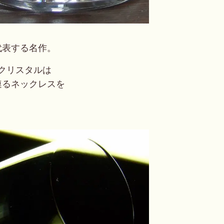
代表する名作。
クリスタルは
連るネックレス
を
。