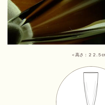
＜高さ：２２.５c