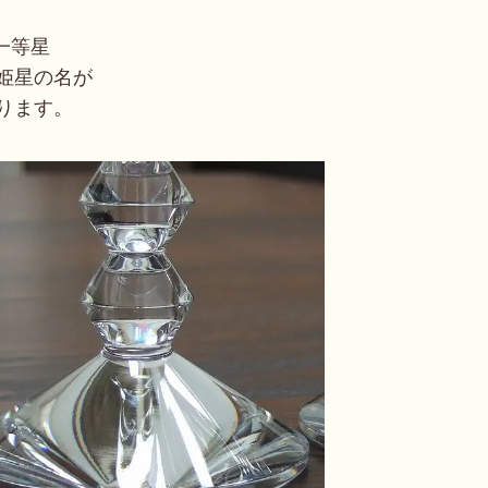
一等星
姫星の名が
ります。