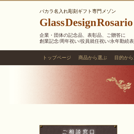
バカラ名入れ彫刻ギフト専門メゾン
Glass
Design
Rosario
企業・団体の記念品、表彰品、ご贈答に
創業記念/周年祝い/役員就任祝い/永年勤続
トップページ
商品から選ぶ
目的から
ご 相 談 窓 口