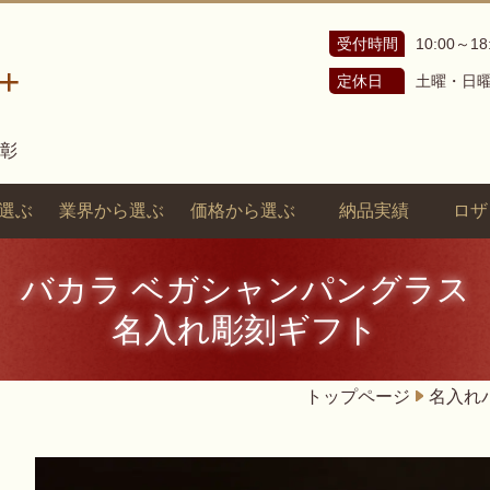
受付時間
10:00～18
+
定休日
土曜・日
表彰
選ぶ
業界から選ぶ
価格から選ぶ
納品実績
ロザ
バカラ ベガシャンパングラス
名入れ彫刻ギフト
トップページ
名入れ