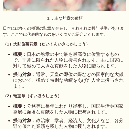
１．主な勲章の種類
日本には多くの種類の勲章が存在し、それぞれに授与基準がありま
す。ここでは代表的なものをいくつかご
紹介いたします。
（1）大勲位菊花章（だいくんいきっかしょう）
概要
：日本の勲章の中で最も最高位に位置するもの
で、非常に限られた人物に授与されます。主に国家に
対して極めて大きな貢献をした人物に贈られます。
授与対象
：通常、天皇の即位の際などの国家的な大儀
において、極めて特別な功績をあげた人物に授与され
ます。
（2）瑞宝章（ずいほうしょう）
概要
：公務等に長年にわたり従事し、国民生活や国家
発展に顕著な貢献をした人物に授与されます。
授与対象
：政治家、学者、経済人、文化人など、各分
野で優れた業績を残した人物に授与されます。