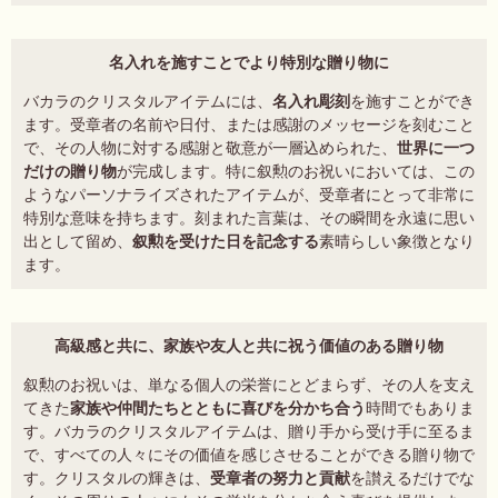
名入れを施すことでより特別な贈り物に
バカラのクリスタルアイテムには、
名入れ彫刻
を施すことができ
ます。受章者の名前や日付、または感謝のメッセージを刻むこと
で、その人物に対する感謝と敬意が一層込められた、
世界に一つ
だけの贈り物
が完成します。特に叙勲のお祝いにおいては、この
ようなパーソナライズされたアイテムが、受章者にとって非常に
特別な意味を持ちます。刻まれた言葉は、その瞬間を永遠に思い
出として留め、
叙勲を受けた日を記念する
素晴らしい象徴となり
ます。
高級感と共に、家族や友人と共に祝う価値のある贈り物
叙勲のお祝いは、単なる個人の栄誉にとどまらず、その人を支え
てきた
家族や仲間たちとともに喜びを分かち合う
時間でもありま
す。バカラのクリスタルアイテムは、贈り手から受け手に至るま
で、すべての人々にその価値を感じさせることができる贈り物で
す。クリスタルの輝きは、
受章者の努力と貢献
を讃えるだけでな