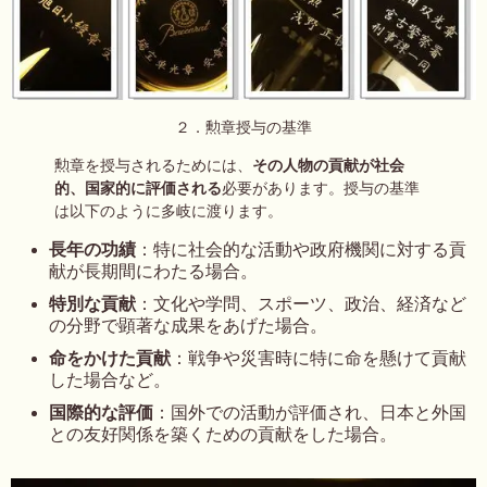
２．勲章授与の基準
勲章を授与されるためには、
その人物の貢献が社会
的、国家的に評価される
必要があります。授与の基準
は以下のように多岐に渡ります。
長年の功績
：特に社会的な活動や政府機関に対する貢
献が長期間にわたる場合。
特別な貢献
：文化や学問、スポーツ、政治、経済など
の分野で顕著な成果をあげた場合。
命をかけた貢献
：戦争や災害時に特に命を懸けて貢献
した場合など。
国際的な評価
：国外での活動が評価され、日本と外国
との友好関係を築くための貢献をした場合。