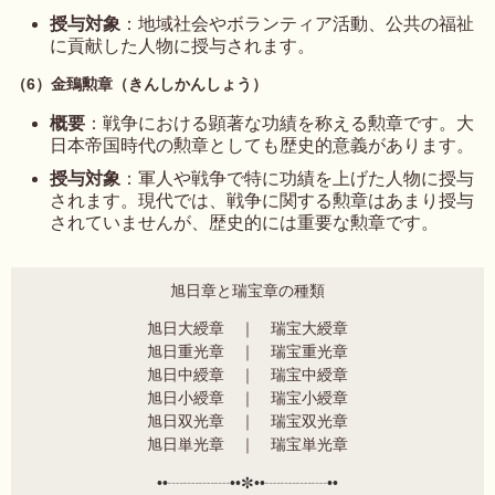
授与対象
：地域社会やボランティア活動、公共の福祉
に貢献した人物に授与されます。
（6）金鵄勲章（きんしかんしょう）
概要
：戦争における顕著な功績を称える勲章です。大
日本帝国時代の勲章としても歴史的意義があります。
授与対象
：軍人や戦争で特に功績を上げた人物に授与
されます。現代では、戦争に関する勲章はあまり授与
されていませんが、歴史的には重要な勲章です。
旭日章と瑞宝章の種類
旭日大綬章 ｜ 瑞宝大綬章
旭日重光章 ｜
瑞宝重光章
旭日
中綬
章 ｜
瑞宝中綬
章
旭日小綬章 ｜
瑞宝小綬章
旭日双光章 ｜
瑞宝双光章
旭日単光章 ｜
瑞宝単光章
••┈┈┈┈••✼••┈┈┈┈••