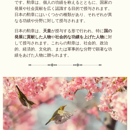
です。勲章は、個人の功績を称えるとともに、国家の
発展や社会貢献を広く認識する目的で授与されます。
日本の勲章にはいくつかの種類があり、それぞれが異
なる功績や分野に対して授与されます。
日本の勲章は、
天皇
が授与する形で行われ、特に
国の
発展に貢献した人物
や
社会的な功績を上げた人物
に対
して授与されます。これらの勲章は、社会的、政治
的、経済的、文化的、または軍事的な分野で顕著な功
績をあげた人物に贈られます。
••┈┈┈┈••✼••┈┈┈┈••✼••┈┈┈┈••