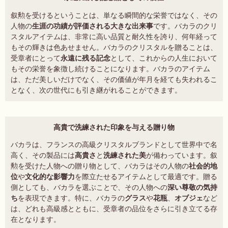
叙勲を受けるということは、単なる瞬間的な栄誉ではなく、その
人物の
生涯の功績が評価される大きな出来事
です。バカラのクリ
スタルアイテムは、非常に高い品質と耐久性を誇り、何年経って
もその輝きは色あせません。バカラのクリスタルを贈ることは、
受章者にとって
永遠に残る記念
として、これからの人生において
もその栄誉を象徴し続けることになります。バカラのアイテム
は、ただ美しいだけでなく、その価値が年月を経ても失われるこ
となく、次の世代にも引き継がれることができます。
高貴で洗練された印象を与える贈り物
バカラは、フランスの高級クリスタルブランドとして世界中で名
高く、その製品には
高貴さ
と
洗練された美
が備わっています。叙
勲を受けた人物への贈り物として、バカラはその人物の
社会的地
位
や
文化的な影響力
を際立たせるアイテムとして最適です。贈る
側としても、バカラを選ぶことで、その人物への
深い尊敬の気持
ち
を表現できます。特に、バカラの
グラス
や
花瓶
、
オブジェ
など
は、どれも高級感とともに、受章者の品位をさらに引き立てる存
在となります。