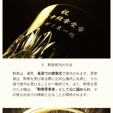
３．勲章授与の方法
勲章は、通常、
皇居での授章式
で授与されます。受章
者は、勲章を受け取る際に公式な儀式に出席し、その
場で授与を受けることが一般的です。また、勲章を受
けた人物は、
「勲章受章者」として公に認められ
、そ
の後も社会での模範となることが期待されます。