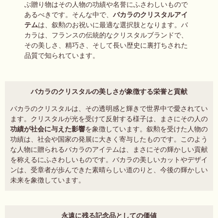
ぶ贈り物はその人物の功績や名誉にふさわしいもので
あるべきです。そんな中で、
バカラのクリスタルアイ
テム
は、叙勲のお祝いに最適な選択肢となります。バ
カラは、フランスの伝統的なクリスタルブランドで、
その美しさ、精巧さ、そして長い歴史に裏打ちされた
品質で知られています。
バカラのクリスタルの美しさが象徴する栄誉と貢献
バカラのクリスタルは、その透明感と輝きで世界中で愛されてい
ます。クリスタルが光を受けて反射する様子は、まさにその人の
功績が社会に与えた影響
を象徴しています。叙勲を受けた人物の
功績は、社会や国家の発展に大きく寄与したものです。このよう
な人物に贈られるバカラのアイテムは、まさにその輝かしい貢献
を称えるにふさわしいものです。バカラの美しいカットやデザイ
ンは、受章者が歩んできた素晴らしい道のりと、今後の輝かしい
未来を象徴しています。
永遠に残る記念品としての価値