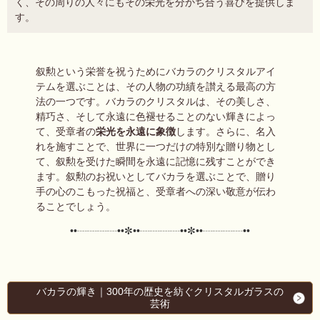
く、その周りの人々にもその栄光を分かち合う喜びを提供しま
す。
叙勲という栄誉を祝うためにバカラのクリスタルアイ
テムを選ぶことは、その人物の功績を讃える最高の方
法の一つです。バカラのクリスタルは、その美しさ、
精巧さ、そして永遠に色褪せることのない輝きによっ
て、受章者の
栄光を永遠に象徴
します。さらに、名入
れを施すことで、世界に一つだけの特別な贈り物とし
て、叙勲を受けた瞬間を永遠に記憶に残すことができ
ます。叙勲のお祝いとしてバカラを選ぶことで、贈り
手の心のこもった祝福と、受章者への深い敬意が伝わ
ることでしょう。
••┈┈┈┈••✼••┈┈┈┈••✼••┈┈┈┈••
バカラの輝き｜300年の歴史を紡ぐクリスタルガラスの
芸術