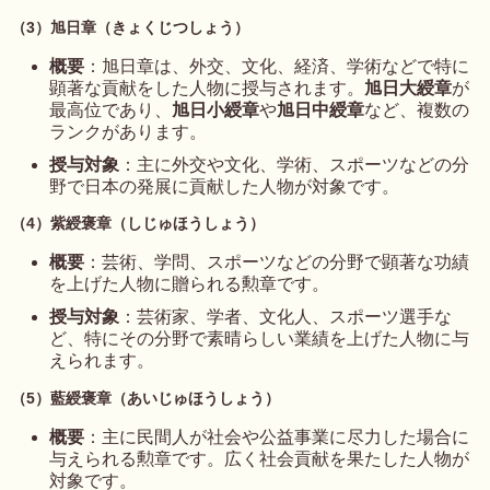
（3）旭日章（きょくじつしょう）
概要
：旭日章は、外交、文化、経済、学術などで特に
顕著な貢献をした人物に授与されます。
旭日大綬章
が
最高位であり、
旭日小綬章
や
旭日中綬章
など、複数の
ランクがあります。
授与対象
：主に外交や文化、学術、スポーツなどの分
野で日本の発展に貢献した人物が対象です。
（4）紫綬褒章（しじゅほうしょう）
概要
：芸術、学問、スポーツなどの分野で顕著な功績
を上げた人物に贈られる勲章です。
授与対象
：芸術家、学者、文化人、スポーツ選手な
ど、特にその分野で素晴らしい業績を上げた人物に与
えられます。
（5）藍綬褒章（あいじゅほうしょう）
概要
：主に民間人が社会や公益事業に尽力した場合に
与えられる勲章です。広く社会貢献を果たした人物が
対象です。