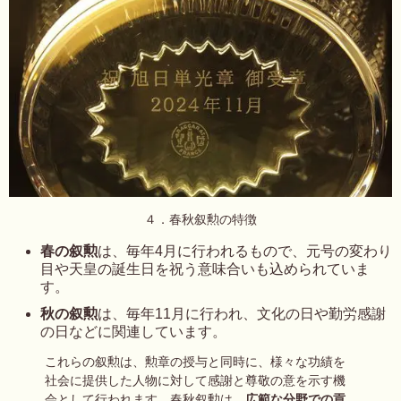
４．春秋叙勲の特徴
春の叙勲
は、毎年4月に行われるもので、元号の変わり
目や天皇の誕生日を祝う意味合いも込められていま
す。
秋の叙勲
は、毎年11月に行われ、文化の日や勤労感謝
の日などに関連しています。
これらの叙勲は、勲章の授与と同時に、様々な功績を
社会に提供した人物に対して感謝と尊敬の意を示す機
会として行われます。春秋叙勲は、
広範な分野での貢