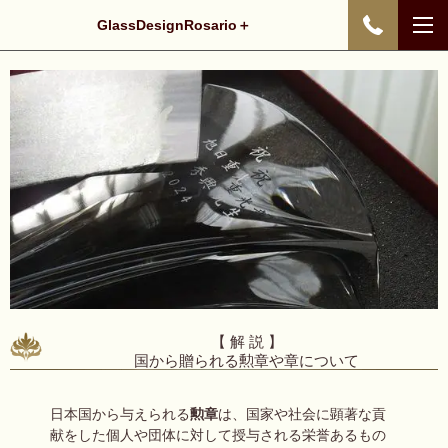
GlassDesignRosario＋
【 解 説 】
国から贈られる勲章や章について
日本国から与えられる
勲章
は、国家や社会に顕著な貢
献をした個人や団体に対して授与される栄誉あるもの